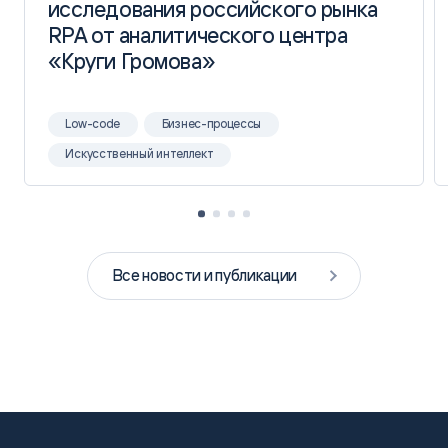
исследования российского рынка
исследования российского рынка
RPA от аналитического центра
RPA от аналитического центра
«Круги Громова»
«Круги Громова»
Low-code
Бизнес-процессы
Искусственный интеллект
Все новости и публикации