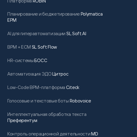
Платформа
ROBIN
Планирование и бюджетирование
Polymatica
EPM
AI для гиперавтоматизации
SL Soft AI
BPM + ECM
SL Soft Flow
HR-системы
БОСС
Автоматизация ЭДО
Цитрос
Low-Code BPM-платформа
Citeck
Голосовые и текстовые боты
Robovoice
Интеллектуальная обработка текста
Преферентум
Контроль операционной деятельности
MD