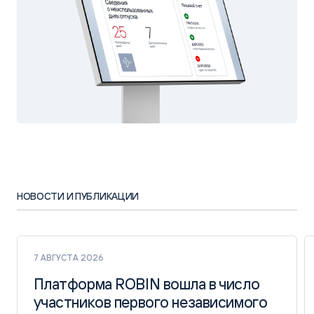
НОВОСТИ И ПУБЛИКАЦИИ
7 АВГУСТА 2026
Платформа ROBIN вошла в число
Платформа ROBIN вошла в число
участников первого независимого
участников первого независимого