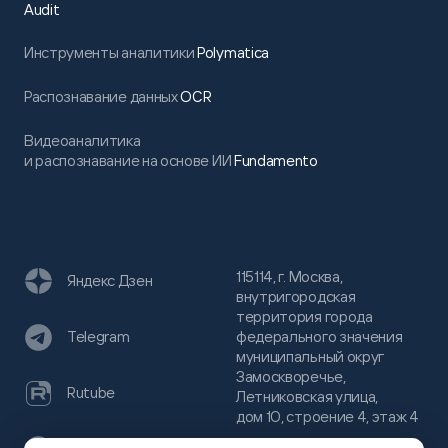
Audit
Инструменты аналитики
Polymatica
Распознавание данных
OCR
Видеоаналитика
и распознавание на основе ИИ
Fundamento
115114, г. Москва,
Яндекс Дзен
внутригородская
территория города
федерального значения
Telegram
муниципальный округ
Замоскворечье,
Rutube
Летниковская улица,
дом 10, строение 4, этаж 4