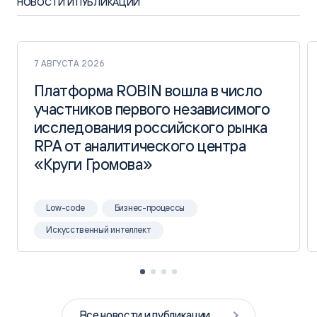
НОВОСТИ И ПУБЛИКАЦИИ
7 АВГУСТА 2026
Платформа ROBIN вошла в число
Платформа ROBIN вошла в число
участников первого независимого
участников первого независимого
исследования российского рынка
исследования российского рынка
RPA от аналитического центра
RPA от аналитического центра
«Круги Громова»
«Круги Громова»
Low-code
Бизнес-процессы
Искусственный интеллект
Все новости и публикации