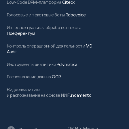
Low-Code BPM-платформа
Citeck
Голосовые и текстовые боты
Robovoice
Интеллектуальная обработка текста
Преферентум
Контроль операционной деятельности
MD
Audit
Инструменты аналитики
Polymatica
Распознавание данных
OCR
Видеоаналитика
и распознавание на основе ИИ
Fundamento
115114, г. Москва,