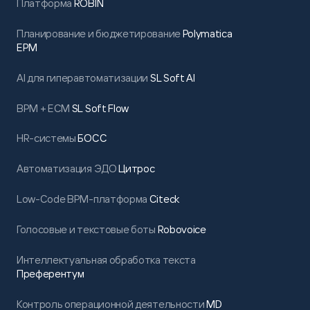
Платформа
ROBIN
Планирование и бюджетирование
Polymatica
EPM
AI для гиперавтоматизации
SL Soft AI
BPM + ECM
SL Soft Flow
HR-системы
БОСС
Автоматизация ЭДО
Цитрос
Low-Code BPM-платформа
Citeck
Голосовые и текстовые боты
Robovoice
Интеллектуальная обработка текста
Преферентум
Контроль операционной деятельности
MD