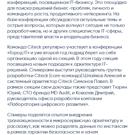
конференций, посвященная IT-бизнесу. Это площадка
для поиска решений бизнес-проблем, личного и
командного роста, продуктивного нетворкинга. На
базе конференции обсуждаются актуальные темы и
острые вопросы, которые волнуют сегодня не только
разработчиков, но и других специалистов IТ-сферы,
представителей власти и владельцев бизнеса.
Команда Citeck регулярно участвует в конференции
«Город IT» и уже второй год подряд берет на себя
организацию одной из секций. В этом году секция
посвящена новым подходам к архитектуре IT-
решений. Спикерами выступят руководитель группы
разработки Citeck (core-команда) Шлайков Алексей и
системный архитектор Citeck Симонов Павел. В
рамках секции свои доклады также представят Тюрин
Юрий, CTO бренда MD Audit, и Ковалев Дмитрий,
руководитель офиса разработки компании
«Лаборатория цифрового развития».
Спикеры поделятся опытом внедрения
транзакционности в микросервисную архитектуру и
расскажут, как можно разделять данные по инстансам
в рамках гарантии безопасности и зачем