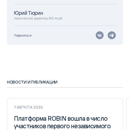
Юрий Тюрин
технический директор MD Audit
Поделиться
НОВОСТИ И ПУБЛИКАЦИИ
7 АВГУСТА 2026
Платформа ROBIN вошла в число
Платформа ROBIN вошла в число
участников первого независимого
участников первого независимого