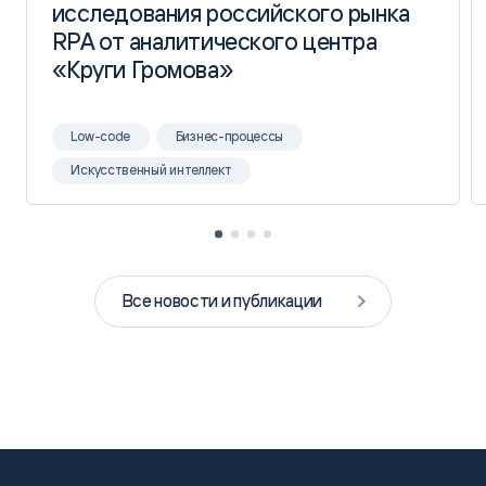
исследования российского рынка
исследования российского рынка
RPA от аналитического центра
RPA от аналитического центра
«Круги Громова»
«Круги Громова»
Low-code
Бизнес-процессы
Искусственный интеллект
Все новости и публикации