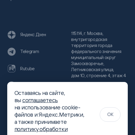
115114, г. Москва,
Яндекс Дзен
внутригородская
территория города
федерального значения
Telegram
муниципальный округ
Замоскворечье,
Rutube
Летниковская улица,
дом 10, строение 4, этаж 4
VC
Оставаясь на сайте,
(800)
300-68-80
вы
соглашаетесь
Хабр
на использование cookie-
(499)
444-16-51
файлов и Яндекс.Метрики,
OK
info@slsoft.ru
а также принимаете
политику обработки