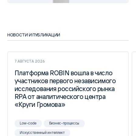
НОВОСТИ И ПУБЛИКАЦИИ
7 АВГУСТА 2026
Платформа ROBIN вошла в число
Платформа ROBIN вошла в число
участников первого независимого
участников первого независимого
исследования российского рынка
исследования российского рынка
RPA от аналитического центра
RPA от аналитического центра
«Круги Громова»
«Круги Громова»
Low-code
Бизнес-процессы
Искусственный интеллект