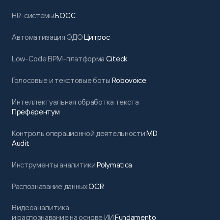
HR-системы
БОСС
Автоматизация ЭДО
Цитрос
Low-Code BPM-платформа
Citeck
Голосовые и текстовые боты
Robovoice
Интеллектуальная обработка текста
Преферентум
Контроль операционной деятельности
MD
Audit
Инструменты аналитики
Polymatica
Распознавание данных
OCR
Видеоаналитика
и распознавание на основе ИИ
Fundamento