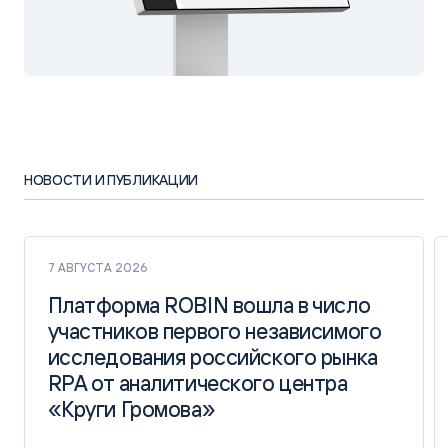
НОВОСТИ И ПУБЛИКАЦИИ
7 АВГУСТА 2026
Платформа ROBIN вошла в число
Платформа ROBIN вошла в число
участников первого независимого
участников первого независимого
исследования российского рынка
исследования российского рынка
RPA от аналитического центра
RPA от аналитического центра
«Круги Громова»
«Круги Громова»