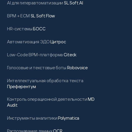
AI для гиперавтоматизации
SL Soft AI
BPM + ECM
SL Soft Flow
HR-системы
БОСС
Автоматизация ЭДО
Цитрос
Low-Code BPM-платформа
Citeck
Голосовые и текстовые боты
Robovoice
Интеллектуальная обработка текста
Преферентум
Контроль операционной деятельности
MD
Audit
Инструменты аналитики
Polymatica
Распознавание данных
OCR