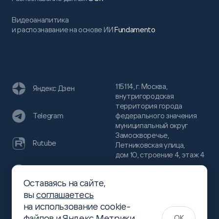
Видеоаналитика
и распознавание на основе ИИ
Fundamento
115114, г. Москва,
Яндекс Дзен
внутригородская
территория города
федерального значения
Telegram
муниципальный округ
Замоскворечье,
Rutube
Летниковская улица,
дом 10, строение 4, этаж 4
VC
Оставаясь на сайте,
(800)
300-68-80
вы
соглашаетесь
Хабр
на использование cookie-
(499)
444-16-51
файлов и Яндекс.Метрики,
OK