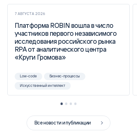
7 АВГУСТА 2026
Платформа ROBIN вошла в число
Платформа ROBIN вошла в число
участников первого независимого
участников первого независимого
исследования российского рынка
исследования российского рынка
RPA от аналитического центра
RPA от аналитического центра
«Круги Громова»
«Круги Громова»
Low-code
Бизнес-процессы
Искусственный интеллект
Все новости и публикации