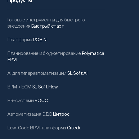
Готовые инструменты для быстрого
внедрения
Быстрый старт
Платформа
ROBIN
Планирование и бюджетирование
Polymatica
EPM
AI для гиперавтоматизации
SL Soft AI
BPM + ECM
SL Soft Flow
HR-системы
БОСС
Автоматизация ЭДО
Цитрос
Low-Code BPM-платформа
Citeck