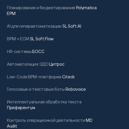
Планирование и бюджетирование
Polymatica
EPM
AI для гиперавтоматизации
SL Soft AI
BPM + ECM
SL Soft Flow
HR-системы
БОСС
Автоматизация ЭДО
Цитрос
Low-Code BPM-платформа
Citeck
Голосовые и текстовые боты
Robovoice
Интеллектуальная обработка текста
Преферентум
Контроль операционной деятельности
MD
Audit