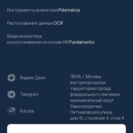
Инструменты аналитики
Polymatica
Распознавание данных
OCR
Видеоаналитика
и распознавание на основе ИИ
Fundamento
115114, г. Москва,
Яндекс Дзен
внутригородская
территория города
федерального значения
Telegram
муниципальный округ
Замоскворечье,
Rutube
Летниковская улица,
дом 10, строение 4, этаж 4
VC