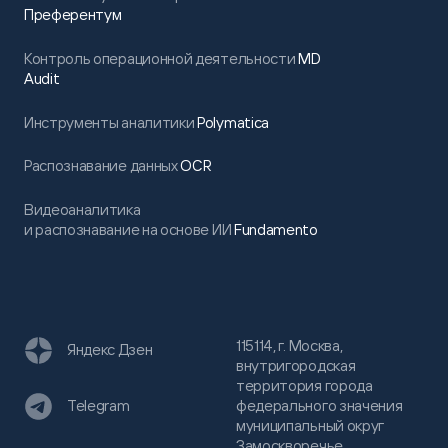
Преферентум
Контроль операционной деятельности
MD
Audit
Инструменты аналитики
Polymatica
Распознавание данных
OCR
Видеоаналитика
и распознавание на основе ИИ
Fundamento
115114, г. Москва,
Яндекс Дзен
внутригородская
территория города
федерального значения
Telegram
муниципальный округ
Замоскворечье,