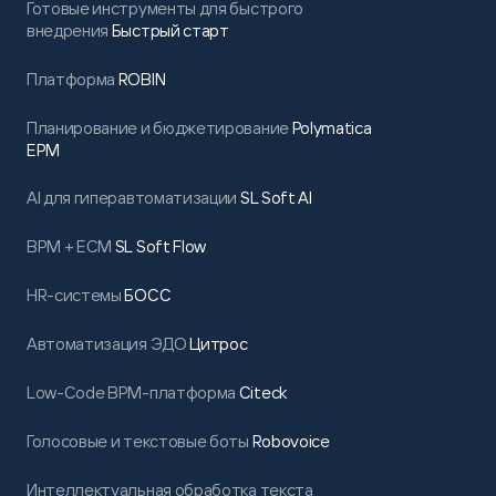
Готовые инструменты для быстрого
внедрения
Быстрый старт
Платформа
ROBIN
Планирование и бюджетирование
Polymatica
EPM
AI для гиперавтоматизации
SL Soft AI
BPM + ECM
SL Soft Flow
HR-системы
БОСС
Автоматизация ЭДО
Цитрос
Low-Code BPM-платформа
Citeck
Голосовые и текстовые боты
Robovoice
Интеллектуальная обработка текста