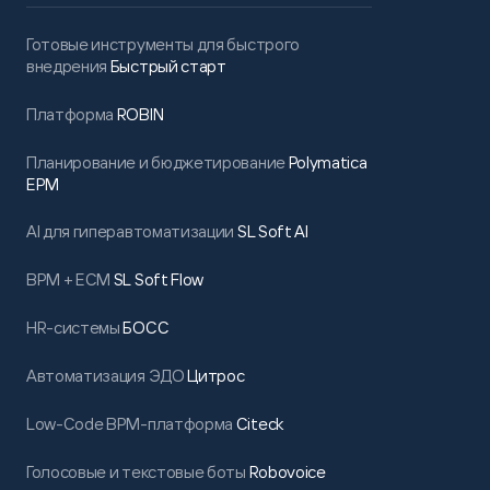
Готовые инструменты для быстрого
внедрения
Быстрый старт
Платформа
ROBIN
Планирование и бюджетирование
Polymatica
EPM
AI для гиперавтоматизации
SL Soft AI
BPM + ECM
SL Soft Flow
HR-системы
БОСС
Автоматизация ЭДО
Цитрос
Low-Code BPM-платформа
Citeck
Голосовые и текстовые боты
Robovoice