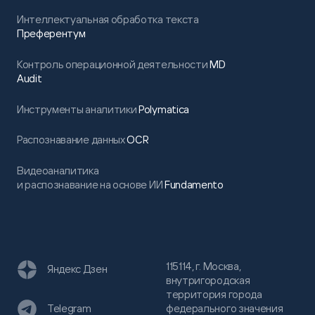
Интеллектуальная обработка текста
Преферентум
Контроль операционной деятельности
MD
Audit
Инструменты аналитики
Polymatica
Распознавание данных
OCR
Видеоаналитика
и распознавание на основе ИИ
Fundamento
115114, г. Москва,
Яндекс Дзен
внутригородская
территория города
федерального значения
Telegram