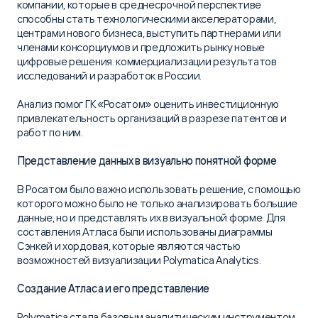
компании, которые в среднесрочной перспективе
способны стать технологическими акселераторами,
центрами нового бизнеса, выступить партнерами или
членами консорциумов и предложить рынку новые
цифровые решения. коммерциализации результатов
исследований и разработок в России.
Анализ помог ГК «Росатом» оценить инвестиционную
привлекательность организаций в разрезе патентов и
работ по ним.
Представление данных в визуально понятной форме
В Росатом было важно использовать решение, с помощью
которого можно было не только анализировать большие
данные, но и представлять их в визуальной форме. Для
составления Атласа были использованы диаграммы
Сэнкей и хордовая, которые являются частью
возможностей визуализации Polymatica Analytics.
Создание Атласа и его представление
Polymatica стала базовым аналитическим инструментом