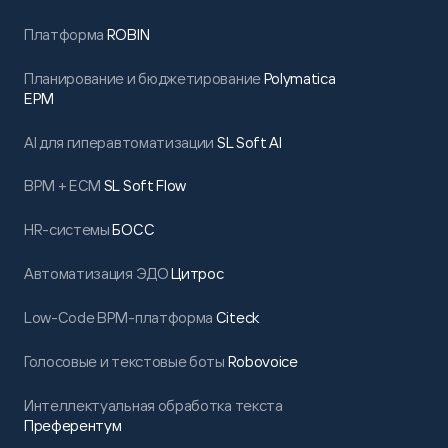
Платформа
ROBIN
Планирование и бюджетирование
Polymatica
EPM
AI для гиперавтоматизации
SL Soft AI
BPM + ECM
SL Soft Flow
HR-системы
БОСС
Автоматизация ЭДО
Цитрос
Low-Code BPM-платформа
Citeck
Голосовые и текстовые боты
Robovoice
Интеллектуальная обработка текста
Преферентум