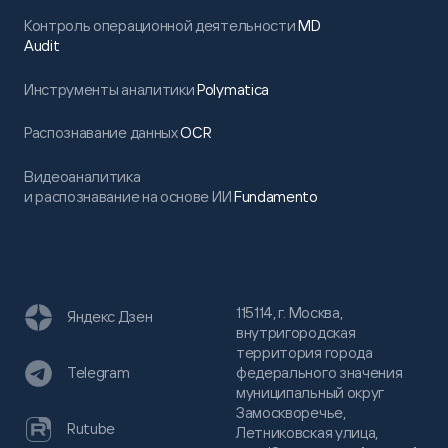
Контроль операционной деятельности
MD
Audit
Инструменты аналитики
Polymatica
Распознавание данных
OCR
Видеоаналитика
и распознавание на основе ИИ
Fundamento
115114, г. Москва,
Яндекс Дзен
внутригородская
территория города
федерального значения
Telegram
муниципальный округ
Замоскворечье,
Rutube
Летниковская улица,