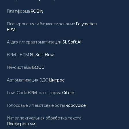
Платформа
ROBIN
Планирование и бюджетирование
Polymatica
EPM
AI для гиперавтоматизации
SL Soft AI
BPM + ECM
SL Soft Flow
HR-системы
БОСС
Автоматизация ЭДО
Цитрос
Low-Code BPM-платформа
Citeck
Голосовые и текстовые боты
Robovoice
Интеллектуальная обработка текста
Преферентум