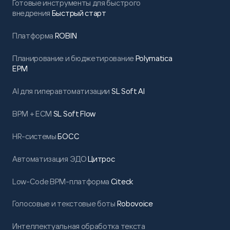
Готовые инструменты для быстрого
внедрения
Быстрый старт
Платформа
ROBIN
Планирование и бюджетирование
Polymatica
EPM
AI для гиперавтоматизации
SL Soft AI
BPM + ECM
SL Soft Flow
HR-системы
БОСС
Автоматизация ЭДО
Цитрос
Low-Code BPM-платформа
Citeck
Голосовые и текстовые боты
Robovoice
Интеллектуальная обработка текста