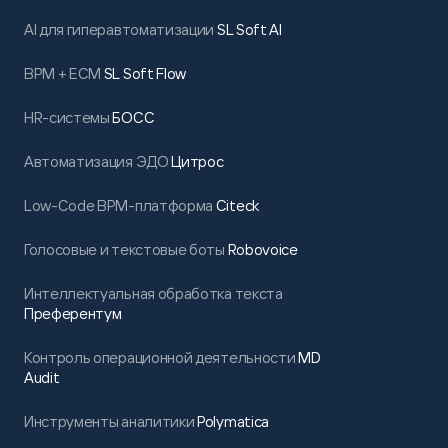
AI для гиперавтоматизации
SL Soft AI
BPM + ECM
SL Soft Flow
HR-системы
БОСС
Автоматизация ЭДО
Цитрос
Low-Code BPM-платформа
Citeck
Голосовые и текстовые боты
Robovoice
Интеллектуальная обработка текста
Преферентум
Контроль операционной деятельности
MD
Audit
Инструменты аналитики
Polymatica