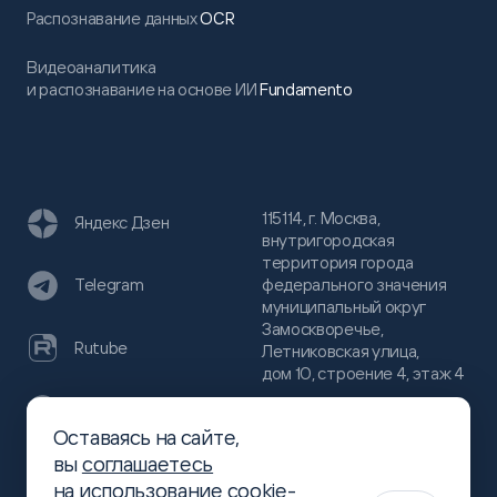
Распознавание данных
OCR
Видеоаналитика
и распознавание на основе ИИ
Fundamento
115114, г. Москва,
Яндекс Дзен
внутригородская
территория города
федерального значения
Telegram
муниципальный округ
Замоскворечье,
Rutube
Летниковская улица,
дом 10, строение 4, этаж 4
VC
Оставаясь на сайте,
(800)
300-68-80
вы
соглашаетесь
Хабр
на использование cookie-
(499)
444-16-51