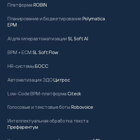
Платформа
ROBIN
Планирование и бюджетирование
Polymatica
EPM
AI для гиперавтоматизации
SL Soft AI
BPM + ECM
SL Soft Flow
HR-системы
БОСС
Автоматизация ЭДО
Цитрос
Low-Code BPM-платформа
Citeck
Голосовые и текстовые боты
Robovoice
Интеллектуальная обработка текста
Преферентум