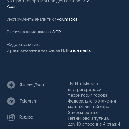
Контроль операционной деятельности
MD
Audit
Инструменты аналитики
Polymatica
Распознавание данных
OCR
Видеоаналитика
и распознавание на основе ИИ
Fundamento
115114, г. Москва,
Яндекс Дзен
внутригородская
территория города
федерального значения
Telegram
муниципальный округ
Замоскворечье,
Rutube
Летниковская улица,
дом 10, строение 4, этаж 4