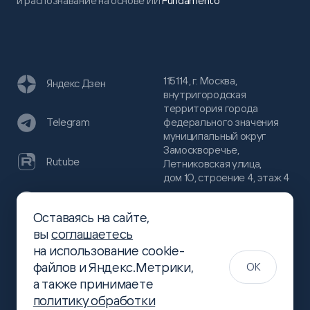
и распознавание на основе ИИ
Fundamento
115114, г. Москва,
Яндекс Дзен
внутригородская
территория города
федерального значения
Telegram
муниципальный округ
Замоскворечье,
Rutube
Летниковская улица,
дом 10, строение 4, этаж 4
VC
Оставаясь на сайте,
(800)
300-68-80
вы
соглашаетесь
Хабр
на использование cookie-
(499)
444-16-51
файлов и Яндекс.Метрики,
OK
info@slsoft.ru
а также принимаете
политику обработки