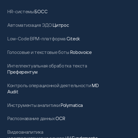
HR-системы
БОСС
Автоматизация ЭДО
Цитрос
Low-Code BPM-платформа
Citeck
Голосовые и текстовые боты
Robovoice
Интеллектуальная обработка текста
Преферентум
Контроль операционной деятельности
MD
Audit
Инструменты аналитики
Polymatica
Распознавание данных
OCR
Видеоаналитика