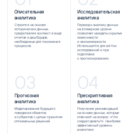
Описательная
Исследовательская
аналитика
аналитика
Строится на основе
Переход к анализу данных
исторических данных,
на атомарном уровне
предоставляя контекст в виде
позволяет находить скрытые
отчетов и дашбордов,
зависимости
необходимых для понимания
и закономерности.
процессов.
Используется для ad-hoc
исследований и при
подготовке
к прогнозированию.
03
04
Прогнозная
Прескриптивная
аналитика
аналитика
Моделирование будущего
Получение рекомендаций
поведения объектов
на основе данных, которые
и субъектов с целью принятия
отвечают на вопрос: «Что
оптимальных решений.
следует делать?». Наиболее
эффективный уровень
аналитики.