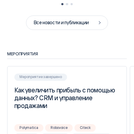
Все новости и публикации
МЕРОПРИЯТИЯ
Мероприятие завершено
Как увеличить прибыль с помощью
Как увеличить прибыль с помощью
данных? CRM и управление
данных? CRM и управление
продажами
продажами
Polymatica
Robovoice
Citeck