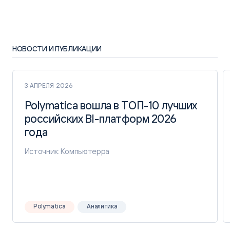
НОВОСТИ И ПУБЛИКАЦИИ
3 АПРЕЛЯ 2026
Polymatica вошла в ТОП-10 лучших
Polymatica вошла в ТОП-10 лучших
российских BI-платформ 2026
российских BI-платформ 2026
года
года
Источник: Компьютерра
Polymatica
Аналитика