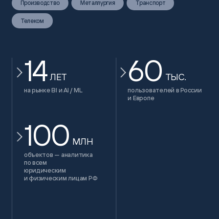
Производство
Металлургия
Транспорт
Телеком
14
60
ЛЕТ
ТЫС.
на рынке BI и AI / ML
пользователей в России
и Европе
100
МЛН
объектов — аналитика
по всем
юридическим
и физическим лицам РФ