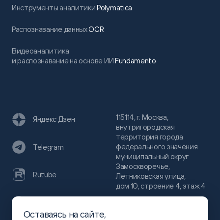
Инструменты аналитики
Polymatica
Распознавание данных
OCR
Видеоаналитика
и распознавание на основе ИИ
Fundamento
115114, г. Москва,
Яндекс Дзен
внутригородская
территория города
федерального значения
Telegram
муниципальный округ
Замоскворечье,
Rutube
Летниковская улица,
дом 10, строение 4, этаж 4
VC
Оставаясь на сайте,