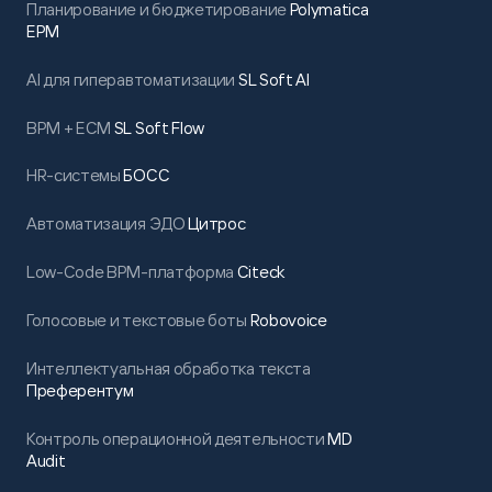
Планирование и бюджетирование
Polymatica
EPM
AI для гиперавтоматизации
SL Soft AI
BPM + ECM
SL Soft Flow
HR-системы
БОСС
Автоматизация ЭДО
Цитрос
Low-Code BPM-платформа
Citeck
Голосовые и текстовые боты
Robovoice
Интеллектуальная обработка текста
Преферентум
Контроль операционной деятельности
MD
Audit