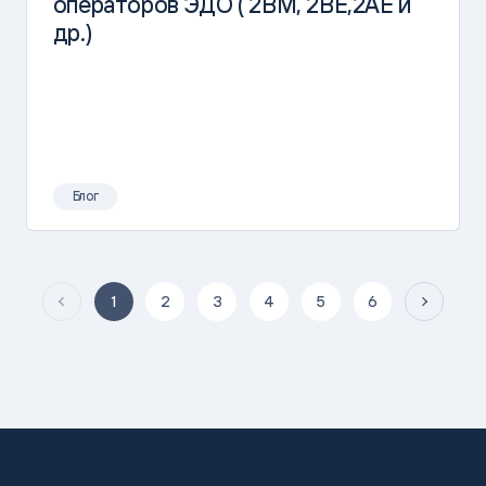
операторов ЭДО ( 2BM, 2BE,2AE и
др.)
Блог
1
2
3
4
5
6