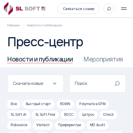
Связаться с нами
Главная
Новости и публикации
Пресс-центр
Новости и публикации
Мероприятия
Сначала новые
Все
Быстрый старт
ROBIN
Polymatica EPM
SL Soft AI
SL Soft Flow
БОСС
Цитрос
Citeck
Robovoice
Visitech
Преферентум
MD Audit