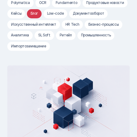
Polymatica
OCR
Fundamento
Продуктовые новости
Кейсы
Блог
Low-code
Документооборот
Искусственный интеллект
HR Tech
Бизнес-процессы
Аналитика
SL Soft
Ритейл
Промышленность
Импортозамещение