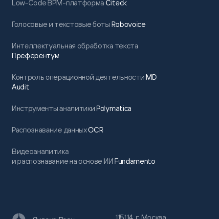
Low-Code BPM-платформа
Citeck
Голосовые и текстовые боты
Robovoice
Интеллектуальная обработка текста
Преферентум
Контроль операционной деятельности
MD
Audit
Инструменты аналитики
Polymatica
Распознавание данных
OCR
Видеоаналитика
и распознавание на основе ИИ
Fundamento
115114, г. Москва,